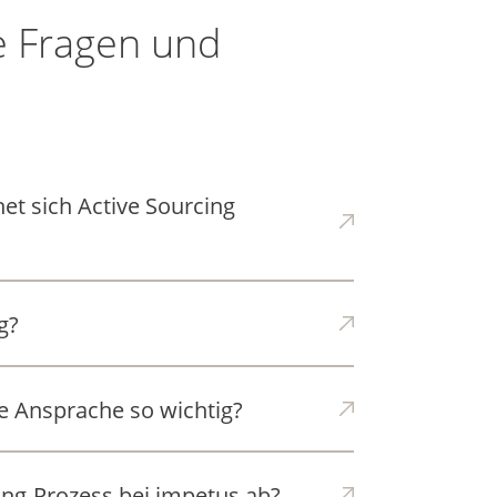
te Fragen und
et sich Active Sourcing
g?
le Ansprache so wichtig?
cing-Prozess bei impetus ab?